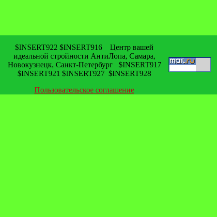
$INSERT922 $INSERT916 Центр вашей
идеальной стройности АнтиЛопа, Самара,
Новокузнецк, Санкт-Петербург $INSERT917
$INSERT921 $INSERT927 $INSERT928
Пользовательское соглашение