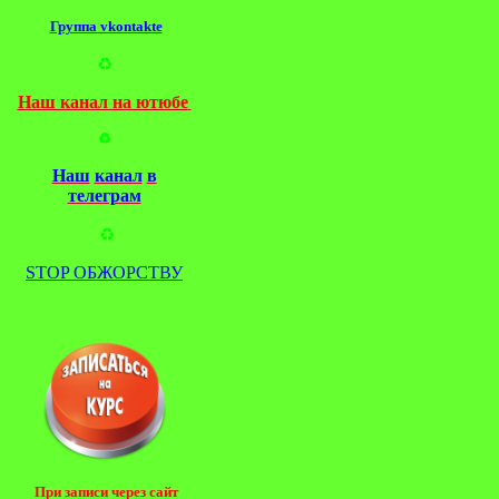
Группа vkontakte
♻️
Наш канал на ютюбе
♻️
Наш
канал
в
телеграм
♻️
STOP ОБЖОРСТВУ
При записи через сайт