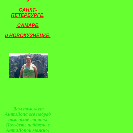
САНКТ-
ПЕТЕРБУРГЕ,
САМАРЕ,
и
НОВОКУЗНЕЦКЕ.
Вам поможет
АнтиЛопа всё подряд
поменьше лопать!
Похудеть надёжно с
АнтиЛопой можно!