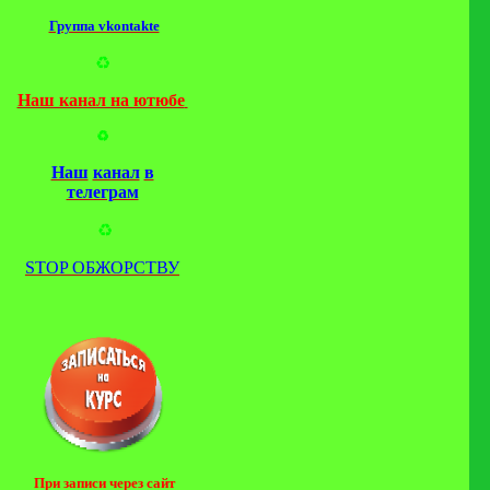
Группа vkontakte
♻️
Наш канал на ютюбе
♻️
Наш
канал
в
телеграм
♻️
STOP ОБЖОРСТВУ
При записи через сайт