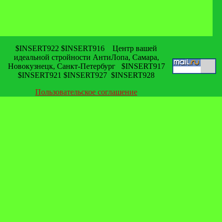
$INSERT922 $INSERT916 Центр вашей
идеальной стройности АнтиЛопа, Самара,
Новокузнецк, Санкт-Петербург $INSERT917
$INSERT921 $INSERT927 $INSERT928
Пользовательское соглашение