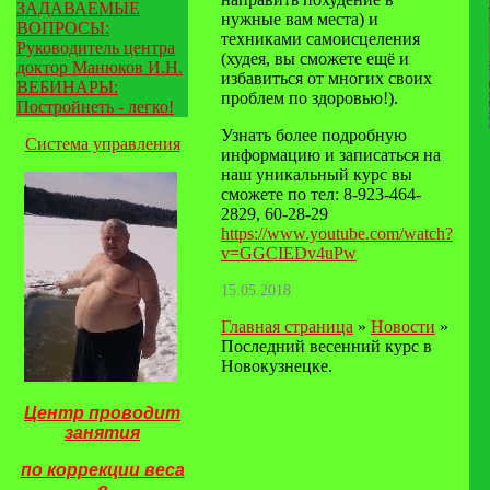
ЗАДАВАЕМЫЕ
нужные вам места) и
ВОПРОСЫ:
техниками самоисцеления
Руководитель центра
(худея, вы сможете ещё и
доктор Манюков И.Н.
избавиться от многих своих
ВЕБИНАРЫ:
проблем по здоровью!).
Постройнеть - легко!
Узнать более подробную
Система управления
информацию и записаться на
наш уникальный курс вы
сможете по тел: 8-923-464-
2829, 60-28-29
https://www.youtube.com/watch?
v=GGCIEDv4uPw
15.05.2018
Главная страница
»
Новости
»
Последний весенний курс в
Новокузнецке.
Центр проводит
занятия
по
коррекции веса
в