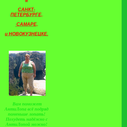
САНКТ-
ПЕТЕРБУРГЕ,
САМАРЕ,
и
НОВОКУЗНЕЦКЕ.
Вам поможет
АнтиЛопа всё подряд
поменьше лопать!
Похудеть надёжно с
АнтиЛопой можно!