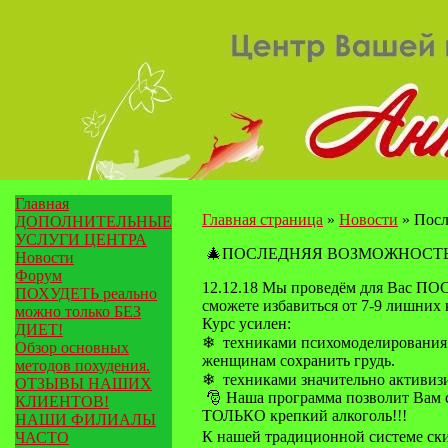
Главная
Главная страница
»
Новости
»
Посл
ДОПОЛНИТЕЛЬНЫЕ
УСЛУГИ ЦЕНТРА
🎄ПОСЛЕДНЯЯ ВОЗМОЖНОСТЬ ПОХ
Новости
Форум
12.12.18 Мы проведём для Вас ПОС
ПОХУДЕТЬ реально
сможете избавиться от 7-9 лишних к
можно только БЕЗ
Курс усилен:
ДИЕТ!
❄ техниками психомоделирования
Обзор основных
женщинам сохранить грудь.
методов похудения.
❄ техниками значительно активиз
ОТЗЫВЫ НАШИХ
🎅 Наша программа позволит Вам с
КЛИЕНТОВ!
ТОЛЬКО крепкий алкоголь!!!
НАШИ ФИЛИАЛЫ
К нашей традиционной системе ск
ЧАСТО