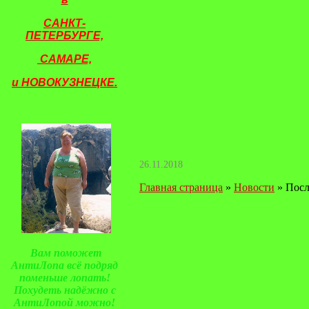
САНКТ-
ПЕТЕРБУРГЕ,
САМАРЕ,
и
НОВОКУЗНЕЦКЕ.
26.11.2018
Главная страница
»
Новости
»
Посл
Вам поможет
АнтиЛопа всё подряд
поменьше лопать!
Похудеть надёжно с
АнтиЛопой можно!