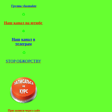
Группа vkontakte
♻️
Наш канал на ютюбе
♻️
Наш
канал
в
телеграм
♻️
STOP ОБЖОРСТВУ
При записи через сайт