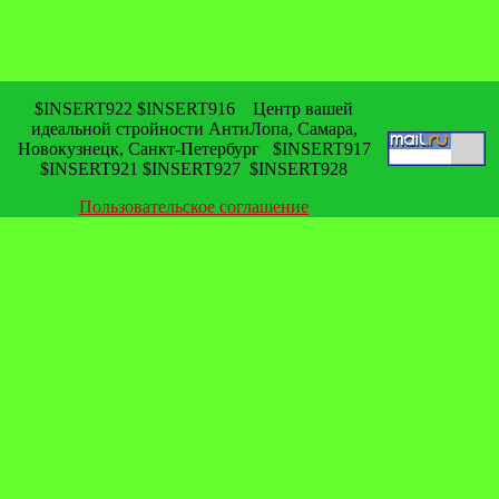
$INSERT922 $INSERT916 Центр вашей
идеальной стройности АнтиЛопа, Самара,
Новокузнецк, Санкт-Петербург $INSERT917
$INSERT921 $INSERT927 $INSERT928
Пользовательское соглашение