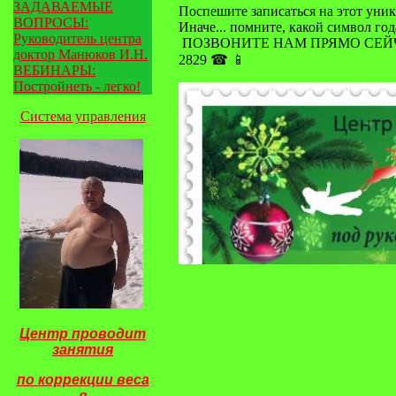
ЗАДАВАЕМЫЕ
Поспешите записаться на этот уни
ВОПРОСЫ:
Иначе... помните, какой символ года
Руководитель центра
ПОЗВОНИТЕ НАМ ПРЯМО СЕЙЧАС, что
доктор Манюков И.Н.
2829 ☎ 📱
ВЕБИНАРЫ:
Постройнеть - легко!
Система управления
Центр проводит
занятия
по
коррекции веса
в